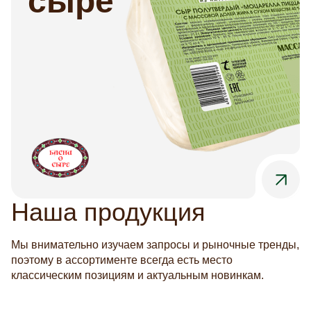
сыре
Отклонить все
Сайт запоминает выбор настроек на 1 год. Через
год Сайт снова запросит Ваше согласие. Вы
можете изменить настройки файлов cookie или
отозвать согласие в любое время на этой странице
(доступна по ссылке «Выбор настроек cookies» в
подвале сайта).
Наша продукция
Мы внимательно изучаем запросы и рыночные тренды,
поэтому в ассортименте всегда есть место
классическим позициям и актуальным новинкам.