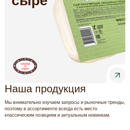
сыре
Отклонить все
Сайт запоминает выбор настроек на 1 год. Через
год Сайт снова запросит Ваше согласие. Вы
можете изменить настройки файлов cookie или
отозвать согласие в любое время на этой странице
(доступна по ссылке «Выбор настроек cookies» в
подвале сайта).
Наша продукция
Мы внимательно изучаем запросы и рыночные тренды,
поэтому в ассортименте всегда есть место
классическим позициям и актуальным новинкам.